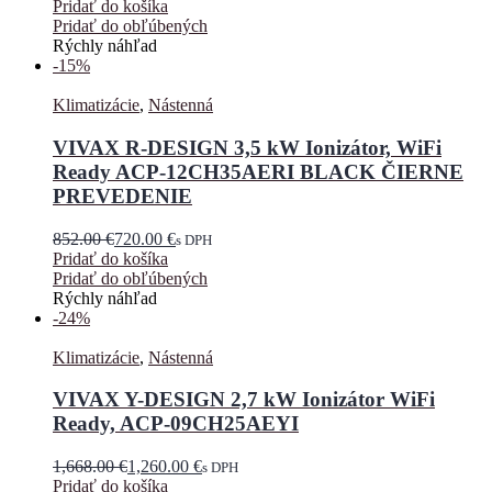
Pridať do košíka
Pridať do obľúbených
Rýchly náhľad
-15%
Klimatizácie
,
Nástenná
VIVAX R-DESIGN 3,5 kW Ionizátor, WiFi
Ready ACP-12CH35AERI BLACK ČIERNE
PREVEDENIE
852.00
€
720.00
€
s DPH
Pridať do košíka
Pridať do obľúbených
Rýchly náhľad
-24%
Klimatizácie
,
Nástenná
VIVAX Y-DESIGN 2,7 kW Ionizátor WiFi
Ready, ACP-09CH25AEYI
1,668.00
€
1,260.00
€
s DPH
Pridať do košíka