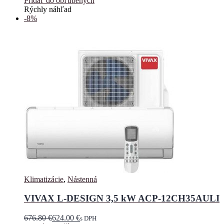
Pridať do obľúbených
Rýchly náhľad
-8%
Klimatizácie
,
Nástenná
VIVAX L-DESIGN 3,5 kW ACP-12CH35AULI
676.80
€
624.00
€
s DPH