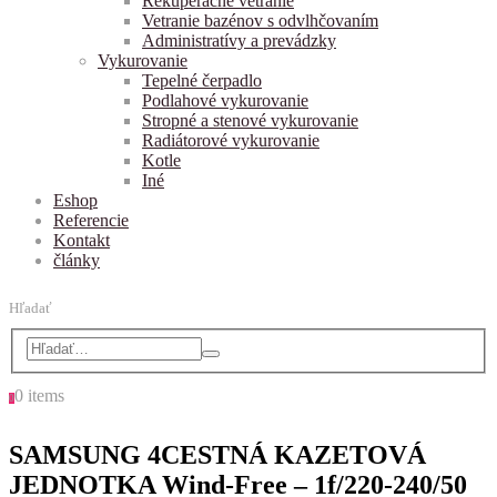
Rekuperačné vetranie
Vetranie bazénov s odvlhčovaním
Administratívy a prevádzky
Vykurovanie
Tepelné čerpadlo
Podlahové vykurovanie
Stropné a stenové vykurovanie
Radiátorové vykurovanie
Kotle
Iné
Eshop
Referencie
Kontakt
články
Hľadať
0 items
0
SAMSUNG 4CESTNÁ KAZETOVÁ
JEDNOTKA Wind-Free – 1f/220-240/50