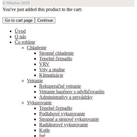
© Whirlon 2019
You've just added this product to the cart:
Go to cart page
Continue
Úvod
O nás
Čo robíme
Chladenie
Stropné chladenie
Tepelné čerpadlo
VRV
Vrty a studne
Klimatizácie
Vetranie
Rekuperačné vetranie
Vetranie bazénov s odvlhčovaním
Administratívy a prevádzky
Vykurovanie
Tepelné čerpadlo
Podlahové vykurovanie
Stropné a stenové vykurovanie
Radiátorové vykurovanie
Kotle
Iné