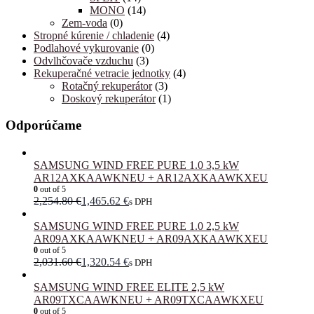
MONO
(14)
Zem-voda
(0)
Stropné kúrenie / chladenie
(4)
Podlahové vykurovanie
(0)
Odvlhčovače vzduchu
(3)
Rekuperačné vetracie jednotky
(4)
Rotačný rekuperátor
(3)
Doskový rekuperátor
(1)
Odporúčame
SAMSUNG WIND FREE PURE 1.0 3,5 kW
AR12AXKAAWKNEU + AR12AXKAAWKXEU
0
out of 5
2,254.80
€
1,465.62
€
s DPH
SAMSUNG WIND FREE PURE 1.0 2,5 kW
AR09AXKAAWKNEU + AR09AXKAAWKXEU
0
out of 5
2,031.60
€
1,320.54
€
s DPH
SAMSUNG WIND FREE ELITE 2,5 kW
AR09TXCAAWKNEU + AR09TXCAAWKXEU
0
out of 5