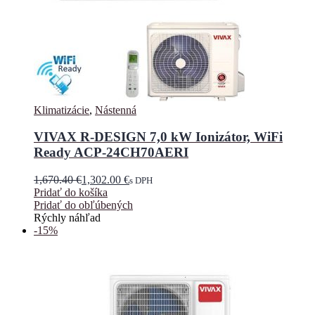
Klimatizácie
,
Nástenná
VIVAX R-DESIGN 7,0 kW Ionizátor, WiFi
Ready ACP-24CH70AERI
1,670.40
€
1,302.00
€
s DPH
Pridať do košíka
Pridať do obľúbených
Rýchly náhľad
-15%