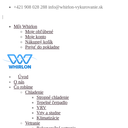
+421 908 028 288
info@whirlon-vykurovanie.sk
|
Môj Whirlon
Moje obľúbené
Moje konto
Nákupný košík
Prejsť do pokladne
Úvod
O nás
Čo robíme
Chladenie
Stropné chladenie
Tepelné čerpadlo
VRV
Vrty a studne
Klimatizácie
Vetranie