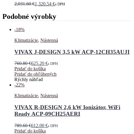
2,031.60
€
1,320.54
€
s DPH
Podobné výrobky
-18%
Klimatizácie
,
Nástenná
VIVAX J-DESIGN 3,5 kW ACP-12CH35AUJI
760.80
€
625.20
€
s DPH
Pridať do košíka
Pridať do obľúbených
Rýchly náhľad
-22%
Klimatizácie
,
Nástenná
VIVAX R-DESIGN 2,6 kW Ionizátor, WiFi
Ready ACP-09CH25AERI
789.60
€
612.00
€
s DPH
Pridať do košíka