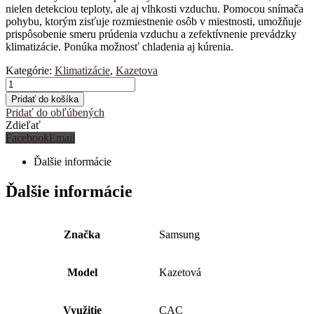
nielen detekciou teploty, ale aj vlhkosti vzduchu. Pomocou snímača
pohybu, ktorým zisťuje rozmiestnenie osôb v miestnosti, umožňuje
prispôsobenie smeru prúdenia vzduchu a zefektívnenie prevádzky
klimatizácie. Ponúka možnosť chladenia aj kúrenia.
Kategórie:
Klimatizácie
,
Kazetova
Pridať do košíka
Pridať do obľúbených
Zdieľať
Facebook
Email
Ďalšie informácie
Ďalšie informácie
Značka
Samsung
Model
Kazetová
Využitie
CAC