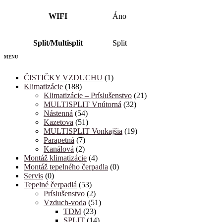
WIFI
Áno
Split/Multisplit
Split
ČISTIČKY VZDUCHU
(1)
Klimatizácie
(188)
Klimatizácie – Príslušenstvo
(21)
MULTISPLIT Vnútorná
(32)
Nástenná
(54)
Kazetova
(51)
MULTISPLIT Vonkajšia
(19)
Parapetná
(7)
Kanálová
(2)
Montáž klimatizácie
(4)
Montáž tepelného čerpadla
(0)
Servis
(0)
Tepelné čerpadlá
(53)
Príslušenstvo
(2)
Vzduch-voda
(51)
TDM
(23)
SPLIT
(14)