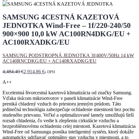
SAMSUNG 4CESTNÁ KAZETOVÁ
JEDNOTKA Wind-Free – 1f/220-240/50
900×900 10,0 kW AC100RN4DKG/EU +
AC100RXADKG/EU
SAMSUNG PODSTROPNÁ JEDNOTKA 3f/400V/50Hz 14 kW
AC140RNCDKG/EU + AC140RXADKG/EU
4,484.40
€
2,914.86
€
s DPH
A++
Excelentná štvorcestná kazetová klimatizácia od značky Samsung.
Vďaka tisícom mikrootvorov v paneli klimatizácie Wind-Free
preniká chladený vzduch do priestoru jemným prúdom. Táto
jedinečná technológia zabezpečuje ochladenie miestnosti bez pocitu
studeného prievanu. Veľké a optimalizované lamely umožňujú širší
rozsah chladenia, čo vedie k zlepšeniu cirkulácie vzduchu a
bezproblémovému ochladeniu celej miestosti. Kazetová klimatizácia
Wind-Free od Samsungu ponúka inteligentný systém, ktorý dokáže
automaticky udržiavať optimálny stav vzduchu v miestnosti, a to