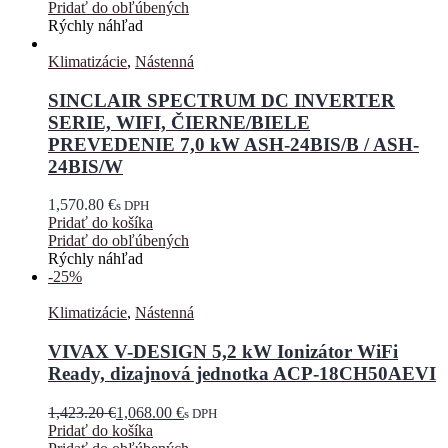
Pridať do obľúbených
Rýchly náhľad
Klimatizácie
,
Nástenná
SINCLAIR SPECTRUM DC INVERTER
SERIE, WIFI, ČIERNE/BIELE
PREVEDENIE 7,0 kW ASH-24BIS/B / ASH-
24BIS/W
1,570.80
€
s DPH
Pridať do košíka
Pridať do obľúbených
Rýchly náhľad
-25%
Klimatizácie
,
Nástenná
VIVAX V-DESIGN 5,2 kW Ionizátor WiFi
Ready, dizajnová jednotka ACP-18CH50AEVI
1,423.20
€
1,068.00
€
s DPH
Pridať do košíka